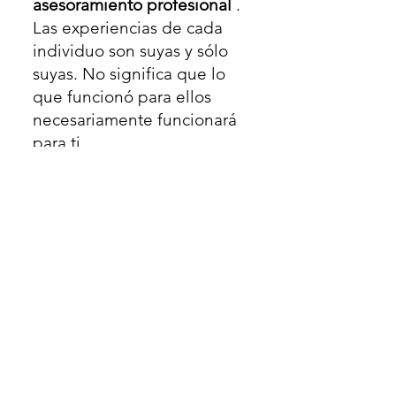
asesoramiento profesional
.
Las experiencias de cada
individuo son suyas y sólo
suyas. No significa que lo
que funcionó para ellos
necesariamente funcionará
para ti.
Usted entiende que
nosotros, en
CARTAS A MI
ALMA
JOVEN, tenemos
derecho a nuestras
creencias y opiniones
. Estas
pueden no ser
necesariamente sus
creencias y opiniones.
Como usuario, te pedimos
que ores y pidas al
Espíritu